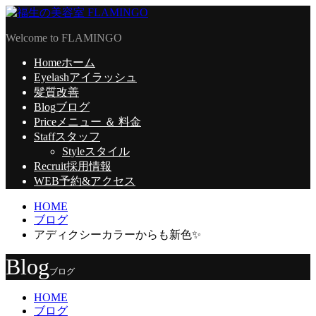
Welcome to FLAMINGO
Home
ホーム
Eyelash
アイラッシュ
髪質改善
Blog
ブログ
Price
メニュー ＆ 料金
Staff
スタッフ
Style
スタイル
Recruit
採用情報
WEB予約
&アクセス
HOME
ブログ
アディクシーカラーからも新色✨
Blog
ブログ
HOME
ブログ