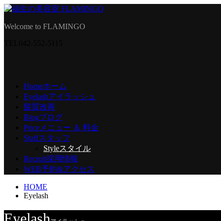
Welcome to FLAMINGO
TEL
042-552-5115
Home
ホーム
Eyelash
アイラッシュ
髪質改善
Blog
ブログ
Price
メニュー ＆ 料金
Staff
スタッフ
Style
スタイル
Recruit
採用情報
WEB予約
&アクセス
HOME
Eyelash
Eyelash