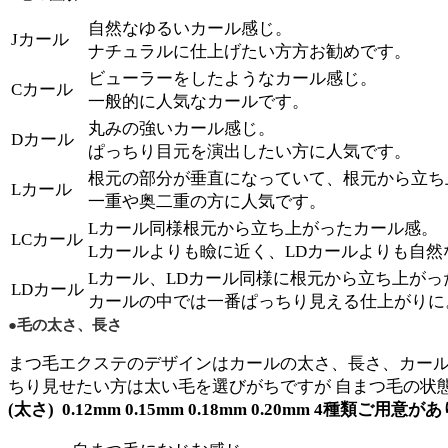
自然なゆるいカール感じ。
Jカール
ナチュラルに仕上げたい⽅方お勧めです。
ビューラーをしたようなカール感じ。
Cカール
一般的に人気なカールです。
丸みの強いカール感じ。
Dカール
ぱっちり目元を演出したい方に人気です。
根元の部分が垂直になっていて、根元から立ち
Lカール
一重や奥二重の方に人気です。
Lカール同様根元から立ち上がったカール感。
LCカール
Lカールよりも瞼に近く、LDカールよりも自然
Lカール、LDカール同様に根元から立ち上が
LDカール
カールの中では一番ぱっちり見える仕上がりに
●毛の太さ、長さ
まつ⽑エクステのデザインはカールの太さ、長さ、カールの
ちり⾒せたい方は太い⽑を選びがちですが ⾃まつ毛の
(太さ)
0.12mm 0.15mm 0.18mm 0.20mm
4種類ご用意が