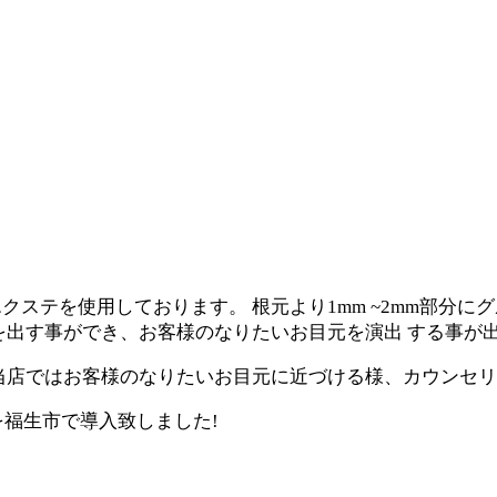
エクステを使用しております。 根元より1
mm
~2
mm
部分にク
を出す事ができ、お客様のなりたいお⽬元を演出 する事が
当店ではお客様のなりたいお⽬元に近づける様、カウンセリ
を福生市で導入致しました!