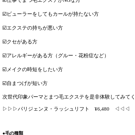
☑️仕事でまつ毛エクステがNGな方
☑️ビューラーをしてもカールが持たない方
☑️エクステの持ちが悪い方
☑️クセがある方
☑️アレルギーがある方（グルー・花粉症など）
☑️メイクの時短をしたい方
☑️自まつげが短い方
次世代印象パーマとまつ毛エクステを是非体験してみて
▷▷▷パリジェンヌ・ラッシュリフト ¥6,480 ◁◁◁
●毛の種類