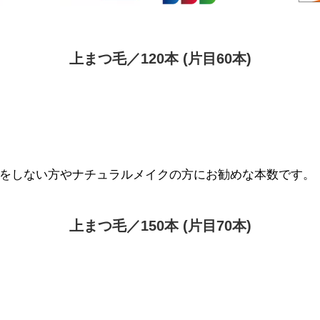
上まつ⽑／120本 (⽚目60本)
クをしない方やナチュラルメイクの方にお勧めな本数です。
上まつ⽑／150本 (⽚目70本)