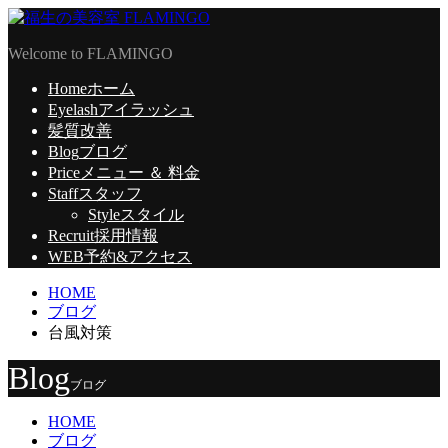
Welcome to FLAMINGO
Home
ホーム
Eyelash
アイラッシュ
髪質改善
Blog
ブログ
Price
メニュー ＆ 料金
Staff
スタッフ
Style
スタイル
Recruit
採用情報
WEB予約
&アクセス
HOME
ブログ
台風対策
Blog
ブログ
HOME
ブログ