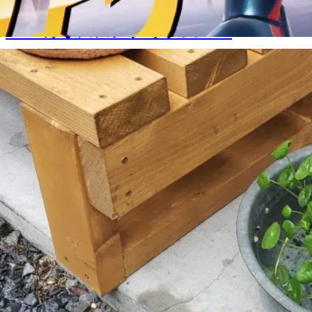
RYOのオススメアイテム👨‍🍳
2020.08.26
blog
,
荒木 良