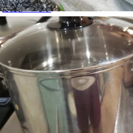
縁側をDIY🍧🎐
2020.07.07
blog
,
荒木 良