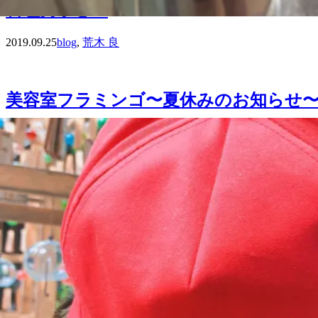
料理男子⑥🍳
2019.09.25
blog
,
荒木 良
美容室フラミンゴ〜夏休みのお知らせ
2019.09.08
blog
,
三浦 旭