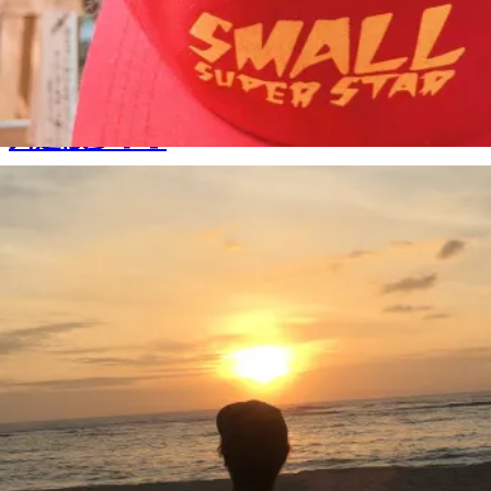
川越散歩🎐🍦
2019.08.28
blog
,
荒木 良