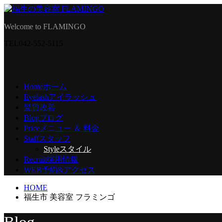
Welcome to FLAMINGO
TEL
042-552-5115
Home
ホーム
Eyelash
アイラッシュ
髪質改善
Blog
ブログ
Price
メニュー ＆ 料金
Staff
スタッフ
Style
スタイル
Recruit
採用情報
WEB予約
&アクセス
HOME
福生市 美容室 フラミンゴ