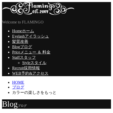
Welcome to FLAMINGO
Home
ホーム
Eyelash
アイラッシュ
髪質改善
Blog
ブログ
Price
メニュー ＆ 料金
Staff
スタッフ
Style
スタイル
Recruit
採用情報
WEB予約
&アクセス
HOME
ブログ
カラーの楽しさをもっと
Blog
ブログ