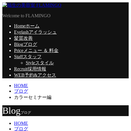
Welcome to FLAMINGO
Home
ホーム
Eyelash
アイラッシュ
髪質改善
Blog
ブログ
Price
メニュー ＆ 料金
Staff
スタッフ
Style
スタイル
Recruit
採用情報
WEB予約
&アクセス
HOME
ブログ
カラーセミナー編
Blog
ブログ
HOME
ブログ