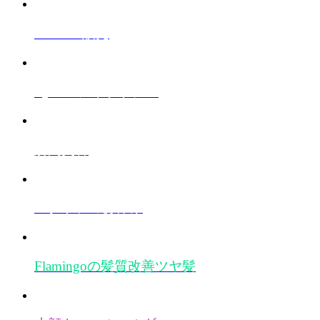
GOODS
販売
Eyelash
アイラッシュ
訪問美容
スタッフのお休み
Flamingoの髪質改善
ツヤ髪