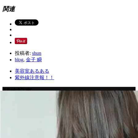
関連
投稿者:
shun
blog
,
金子 瞬
美容室あるある
紫外線注意報！！
関連記事