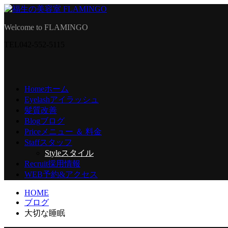
Welcome to FLAMINGO
TEL
042-552-5115
Home
ホーム
Eyelash
アイラッシュ
髪質改善
Blog
ブログ
Price
メニュー ＆ 料金
Staff
スタッフ
Style
スタイル
Recruit
採用情報
WEB予約
&アクセス
HOME
ブログ
大切な睡眠