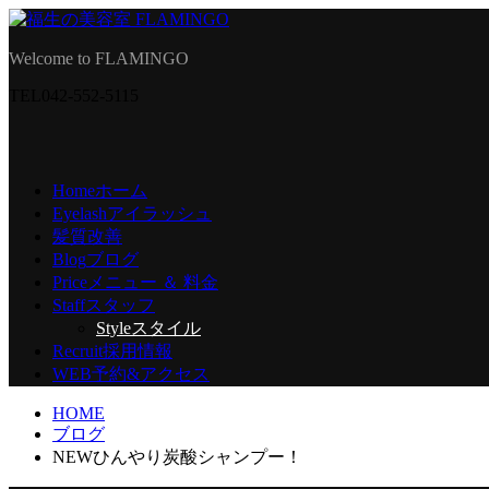
Welcome to FLAMINGO
TEL
042-552-5115
Home
ホーム
Eyelash
アイラッシュ
髪質改善
Blog
ブログ
Price
メニュー ＆ 料金
Staff
スタッフ
Style
スタイル
Recruit
採用情報
WEB予約
&アクセス
HOME
ブログ
NEWひんやり炭酸シャンプー！