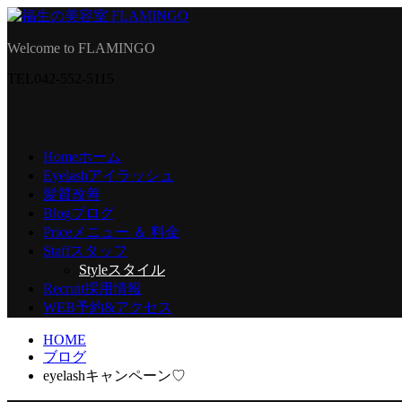
Welcome to FLAMINGO
TEL
042-552-5115
Home
ホーム
Eyelash
アイラッシュ
髪質改善
Blog
ブログ
Price
メニュー ＆ 料金
Staff
スタッフ
Style
スタイル
Recruit
採用情報
WEB予約
&アクセス
HOME
ブログ
eyelashキャンペーン♡